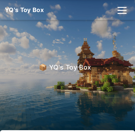
YQ's Toy Box
首页
分类
标签
友链
关于
搜索
📦 YQ's Toy Box
_
关灯