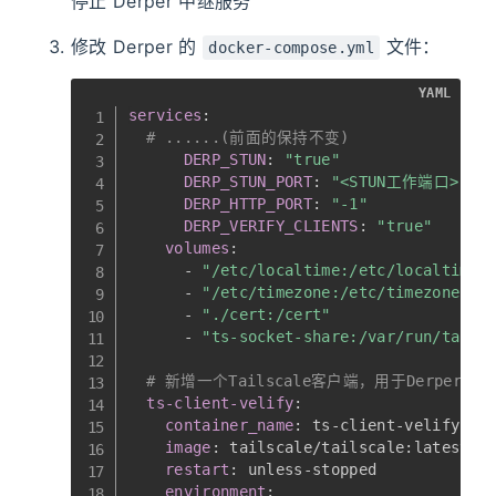
停止 Derper 中继服务
修改 Derper 的
文件：
docker-compose.yml
YAML
services
:
# ......(前面的保持不变)
DERP_STUN
:
"true"
DERP_STUN_PORT
:
"<STUN工作端口>"
DERP_HTTP_PORT
:
"-1"
DERP_VERIFY_CLIENTS
:
"true"
volumes
:
-
"/etc/localtime:/etc/localtime:
-
"/etc/timezone:/etc/timezone:ro
-
"./cert:/cert"
-
"ts-socket-share:/var/run/tails
# 新增一个Tailscale客户端，用于Derper的
ts-client-velify
:
container_name
:
 ts
-
client
-
velify

image
:
 tailscale/tailscale
:
latest

restart
:
 unless
-
stopped

environment
: