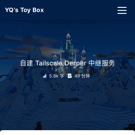
YQ's Toy Box
首页
分类
标签
自建 Tailscale Derper 中继服务
友链
关于
搜索
5.8k 字
49 分钟
关灯