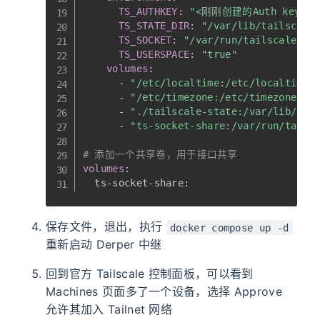
TS_AUTHKEY
:
"<刚刚创建的Auth key>"
TS_STATE_DIR
:
"/var/lib/tailscale
TS_SOCKET
:
"/var/run/tailscale/ta
TS_USERSPACE
:
"true"
volumes
:
-
"/etc/localtime:/etc/localtime:
-
"/etc/timezone:/etc/timezone:ro
-
"./tailscale-state:/var/lib/tai
-
"ts-socket-share:/var/run/tails
# 添加一个共享卷，用于接口共享
volumes
:
  ts
-
socket
-
share
:
保存文件，退出，执行
docker compose up -d
重新启动 Derper 中继
回到官方 Tailscale 控制面板，可以看到
Machines 页面多了一个设备，选择 Approve
允许其加入 Tailnet 网络