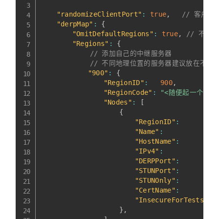
"randomizeClientPort"
:
true
,
// 客户
"derpMap"
:
{
"OmitDefaultRegions"
:
true
,
// 不使
"Regions"
:
{
// 添加自己的中继服务器
// 不同地理位置的服务器建议放在不同Re
"900"
:
{
"RegionID"
:
900
,
"RegionCode"
:
"<随便起一个区域
"Nodes"
:
[
{
"RegionID"
:
"Name"
:
"HostName"
:
"IPv4"
:
"DERPPort"
:
        
"STUNPort"
:
        
"STUNOnly"
:
"CertName"
:
"InsecureForTests"
:
}
,