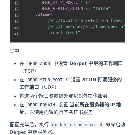
DERP_HTTP_PORT
:
"-1"
DERP_VERIFY_CLIENTS
:
"false"
volumes
:
-
"/etc/localtime:/etc/localtime:ro"
-
"/etc/timezone:/etc/timezone:ro"
-
"./cert:/cert"
其中，
在
中设置
Derper 中继的工作端口
DERP_ADDR
（TCP）
在
中设置
STUN 打洞服务的
DERP_STUN_PORT
工作端口
（UDP）
将这两个端口暴露给外部以对外提供服务
在
设置
当前所在服务器的 IP 地
DERP_DOMAIN
址
，以使用内置的自签名证书服务
配置完毕后，执行
命令启动
docker compose up -d
Derper 中继服务器。