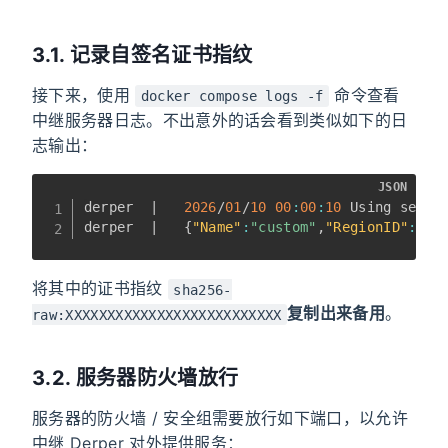
3.1. 记录自签名证书指纹
接下来，使用
命令查看
docker compose logs -f
中继服务器日志。不出意外的话会看到类似如下的日
志输出：
JSON
derper  |   
2026
/
01
/
10
00
:
00
:
10
 Using self-
derper  |   
{
"Name"
:
"custom"
,
"RegionID"
:
900
将其中的证书指纹
sha256-
复制出来备用
。
raw:XXXXXXXXXXXXXXXXXXXXXXXXXX
3.2. 服务器防火墙放行
服务器的防火墙 / 安全组需要放行如下端口，以允许
中继 Derper 对外提供服务：