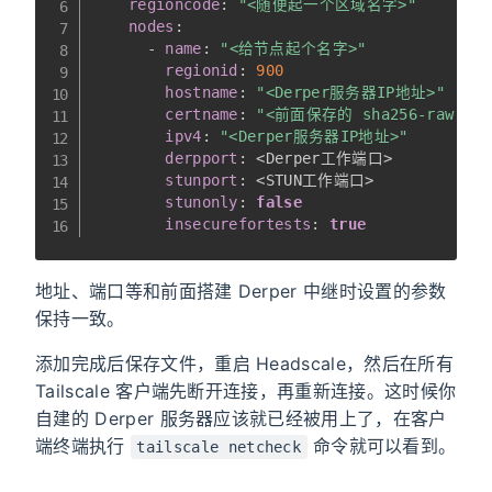
regioncode
:
"<随便起一个区域名字>"
nodes
:
-
name
:
"<给节点起个名字>"
regionid
:
900
hostname
:
"<Derper服务器IP地址>"
certname
:
"<前面保存的 sha256-raw:XX
ipv4
:
"<Derper服务器IP地址>"
derpport
:
 <Derper工作端口
>
stunport
:
 <STUN工作端口
>
stunonly
:
false
insecurefortests
:
true
地址、端口等和前面搭建 Derper 中继时设置的参数
保持一致。
添加完成后保存文件，重启 Headscale，然后在所有
Tailscale 客户端先断开连接，再重新连接。这时候你
自建的 Derper 服务器应该就已经被用上了，在客户
端终端执行
命令就可以看到。
tailscale netcheck