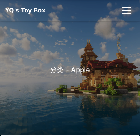
YQ's Toy Box
首页
分类
标签
友链
关于
搜索
分类 - Apple
关灯