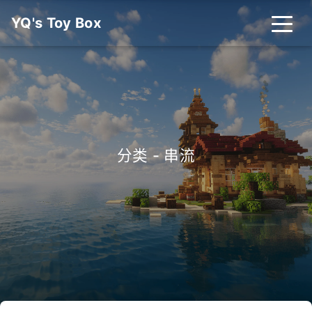
YQ's Toy Box
首页
分类
标签
友链
关于
搜索
分类 - 串流
关灯